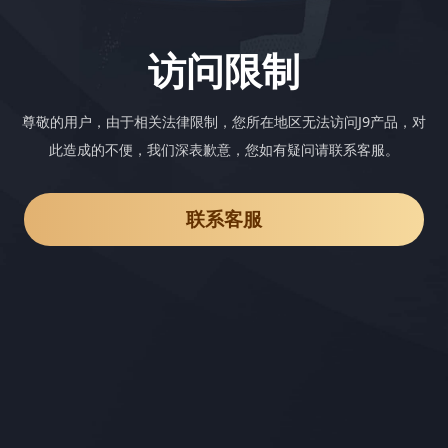
访问限制
尊敬的用户，由于相关法律限制，您所在地区无法访问J9产品，对
此造成的不便，我们深表歉意，您如有疑问请联系客服。
联系客服